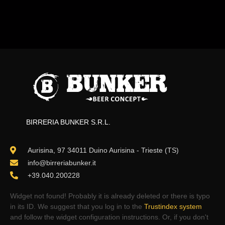
BIRRERIA BUNKER S.R.L.
Aurisina, 97 34011 Duino Aurisina - Trieste (TS)
info@birreriabunker.it
+39.040.200228
Widget not found! Probably it is already deleted or there is typo
in its ID. We suggest that you log in to the
Trustindex system
and follow the widget configuration instructions. Or, if you don't