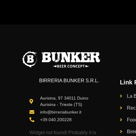
BIRRERIA BUNKER S.R.L.
Link 
La B
Aurisina, 97 34011 Duino
Aurisina - Trieste (TS)
Rec
info@birreriabunker.it
+39.040.200228
Foo
Birr
Widget not found! Probably it is