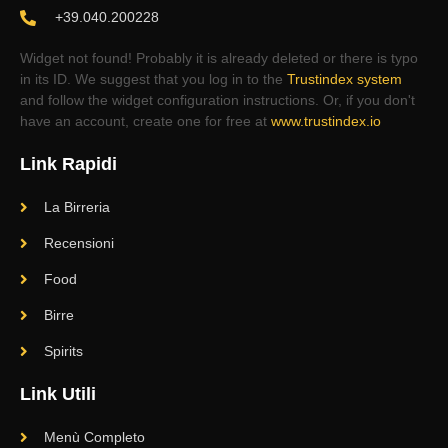
+39.040.200228
Widget not found! Probably it is already deleted or there is typo
in its ID. We suggest that you log in to the
Trustindex system
and follow the widget configuration instructions. Or, if you don't
have an account, create one for free at
www.trustindex.io
Link Rapidi
La Birreria
Recensioni
Food
Birre
Spirits
Link Utili
Menù Completo